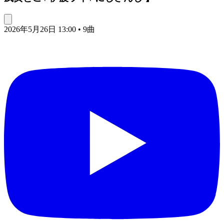
2026年5月26日 13:00
• 9曲