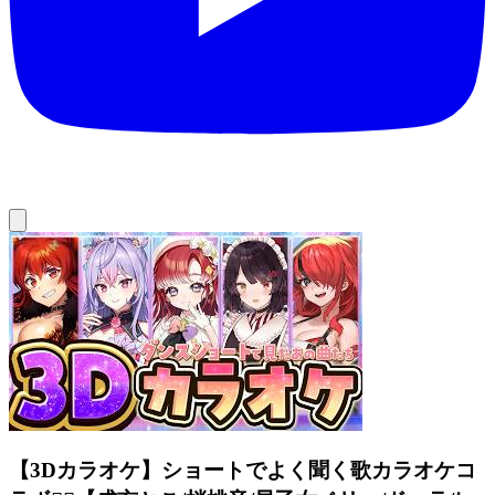
【3Dカラオケ】ショートでよく聞く歌カラオケコ