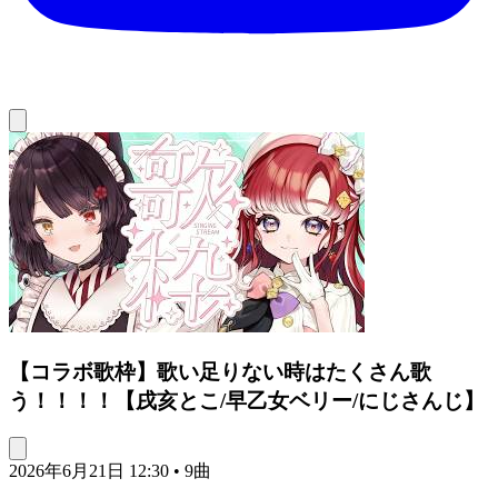
【コラボ歌枠】歌い足りない時はたくさん歌
う！！！！【戌亥とこ/早乙女ベリー/にじさんじ】
2026年6月21日 12:30
• 9曲