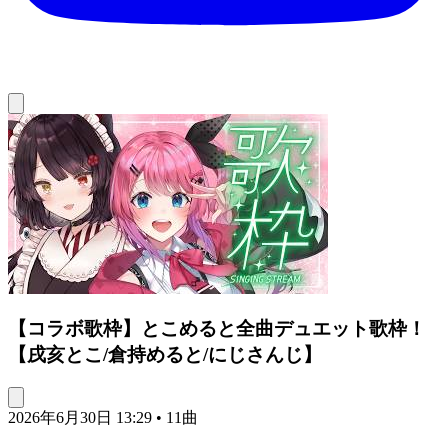
【コラボ歌枠】とこめると全曲デュエット歌枠！
【戌亥とこ/倉持めると/にじさんじ】
2026年6月30日 13:29
• 11曲