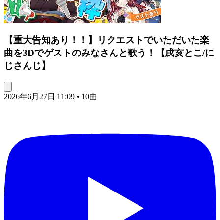
【重大告知あり！！】リクエストでいただいた楽
曲を3Dでゲストのみなさんと歌う！【戌亥とこ/に
じさんじ】
2026年6月27日 11:09
• 10曲