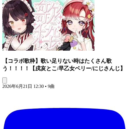
【コラボ歌枠】歌い足りない時はたくさん歌
う！！！！【戌亥とこ/早乙女ベリー/にじさんじ】
2026年6月21日 12:30
• 9曲