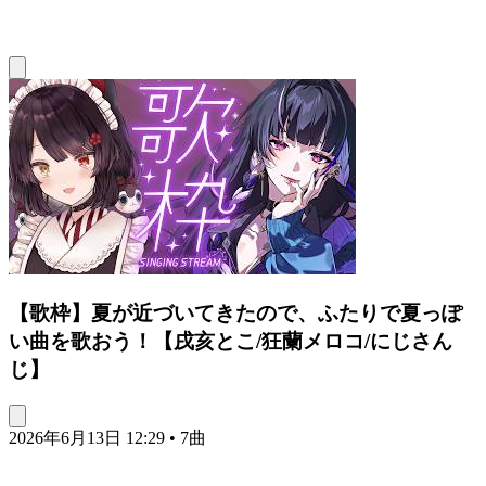
【歌枠】夏が近づいてきたので、ふたりで夏っぽ
い曲を歌おう！【戌亥とこ/狂蘭メロコ/にじさん
じ】
2026年6月13日 12:29
• 7曲