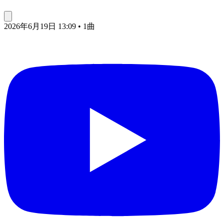
2026年6月19日 13:09
• 1曲