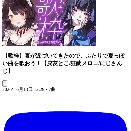
【歌枠】夏が近づいてきたので、ふたりで夏っぽ
い曲を歌おう！【戌亥とこ/狂蘭メロコ/にじさん
じ】
2026年6月13日 12:29
• 7曲