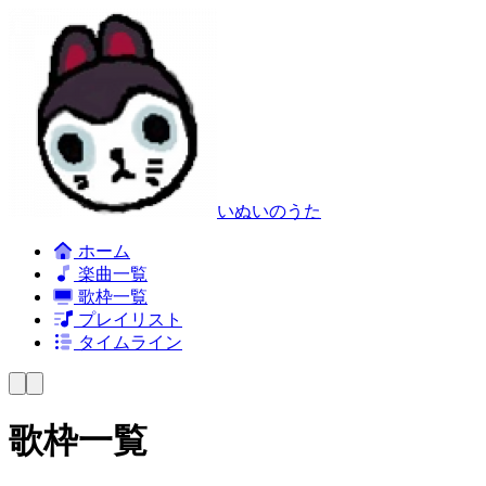
いぬいのうた
ホーム
楽曲一覧
歌枠一覧
プレイリスト
タイムライン
歌枠一覧